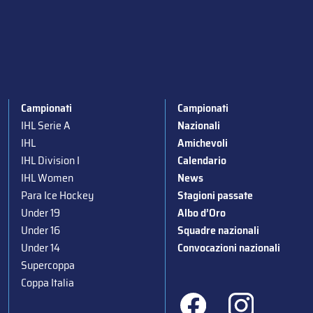
Campionati
Campionati
IHL Serie A
Nazionali
IHL
Amichevoli
IHL Division I
Calendario
IHL Women
News
Para Ice Hockey
Stagioni passate
Under 19
Albo d’Oro
Under 16
Squadre nazionali
Under 14
Convocazioni nazionali
Supercoppa
Coppa Italia