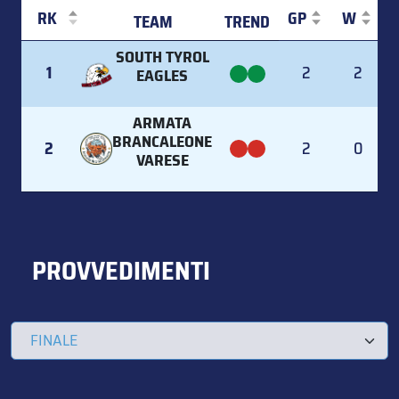
RK
GP
W
TEAM
TREND
RK
TEAM
TREND
GP
W
SOUTH TYROL
1
2
2
EAGLES
ARMATA
BRANCALEONE
2
2
0
VARESE
PROVVEDIMENTI