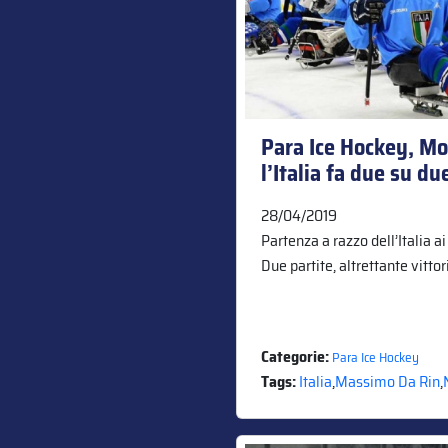
Para Ice Hockey, Mo
l’Italia fa due su du
28/04/2019
Partenza a razzo dell’Italia a
Due partite, altrettante vittor
Categorie:
Para Ice Hockey
Tags:
Italia
,
Massimo Da Rin
,