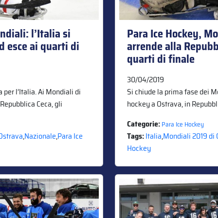
iali: l’Italia si
Para Ice Hockey, Mond
d esce ai quarti di
arrende alla Repubb
quarti di finale
30/04/2019
per l’Italia. Ai Mondiali di
Si chiude la prima fase dei M
 Repubblica Ceca, gli
hockey a Ostrava, in Repubbl
Categorie:
Para Ice Hockey
 Ostrava
,
Nazionale
,
Para Ice
Tags:
Italia
,
Mondiali 2019 di
Hockey