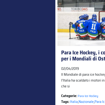
Para Ice Hockey, i co
per i Mondiali di Os
02/04/2019
Il Mondiale di para ice hocke
l’Italia ha scaldato i motori i
che si
Categorie:
Para Ice Hockey
Tags:
Italia
,
Nazionale
,
Para I