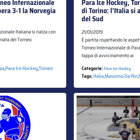
rneo Internazionale
Para Ice Hockey, To
upera 3-1 la Norvegia
di Torino: l’Italia si
del Sud
azionale Italiana si rialza con
21/01/2019
nata del Torneo
È partita rispettando le aspet
Torneo Internazionale di Para
tappa di avvicinamento ai
ia
,
Para Ice Hockey
,
Torneo
Categorie:
Para Ice Hockey
Tags:
Italia
,
Massimo Da Rin
,