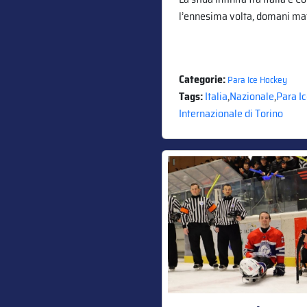
l’ennesima volta, domani matt
Categorie:
Para Ice Hockey
Tags:
Italia
,
Nazionale
,
Para I
Internazionale di Torino