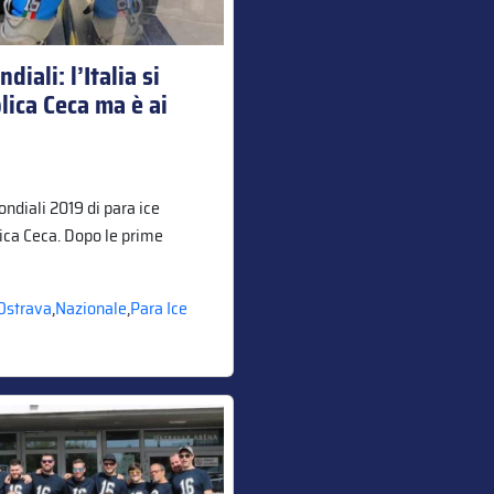
iali: l’Italia si
lica Ceca ma è ai
ondiali 2019 di para ice
ica Ceca. Dopo le prime
 Ostrava
,
Nazionale
,
Para Ice