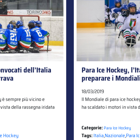
nvocati dell’Italia
Para Ice Hockey, l’It
trava
preparare i Mondial
18/03/2019
y è sempre più vicino e
Il Mondiale di para ice hockey
n vista della rassegna iridata
ha scaldato i motori in vista 
Categorie:
Para Ice Hockey
ce Hockey
Tags:
Italia
,
Nazionale
,
Para I