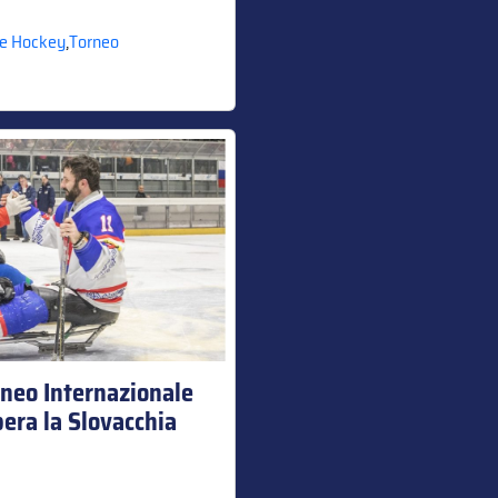
ce Hockey
,
Torneo
rneo Internazionale
upera la Slovacchia