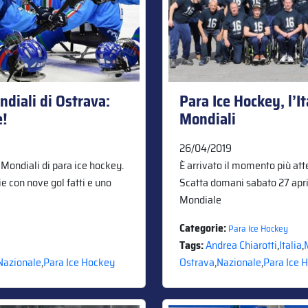
ndiali di Ostrava:
Para Ice Hockey, l’It
e!
Mondiali
26/04/2019
i Mondiali di para ice hockey.
È arrivato il momento più atte
ie con nove gol fatti e uno
Scatta domani sabato 27 april
Mondiale
Categorie:
Para Ice Hockey
Tags:
Andrea Chiarotti
,
Italia
,
Nazionale
,
Para Ice Hockey
Ostrava
,
Nazionale
,
Para Ice 