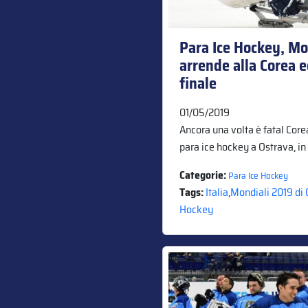
Para Ice Hockey, Mond
arrende alla Corea e
finale
01/05/2019
Ancora una volta è fatal Corea 
para ice hockey a Ostrava, in
Categorie:
Para Ice Hockey
Tags:
Italia
,
Mondiali 2019 di
Hockey