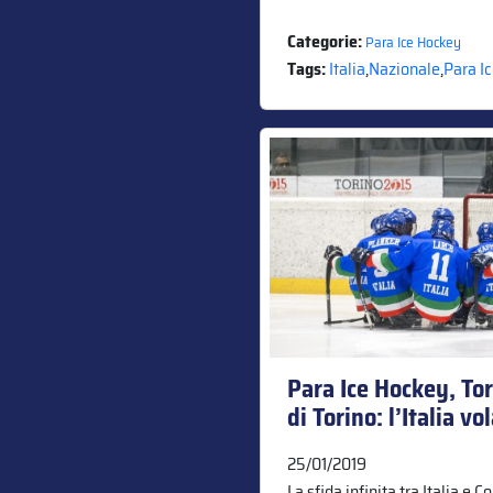
Categorie:
Para Ice Hockey
Tags:
Italia
,
Nazionale
,
Para I
Para Ice Hockey, To
di Torino: l’Italia vo
25/01/2019
La sfida infinita tra Italia e C