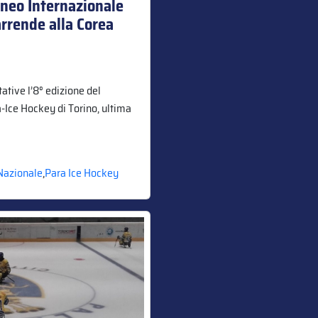
rneo Internazionale
 arrende alla Corea
tative l’8° edizione del
-Ice Hockey di Torino, ultima
Nazionale
,
Para Ice Hockey