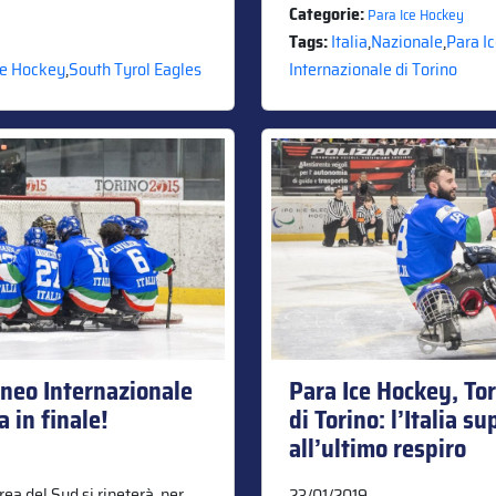
Categorie:
Para Ice Hockey
Tags:
Italia
,
Nazionale
,
Para I
ce Hockey
,
South Tyrol Eagles
Internazionale di Torino
rneo Internazionale
Para Ice Hockey, To
la in finale!
di Torino: l’Italia s
all’ultimo respiro
orea del Sud si ripeterà, per
23/01/2019