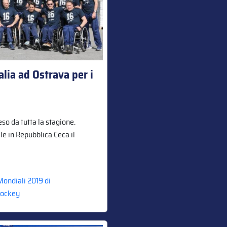
alia ad Ostrava per i
so da tutta la stagione.
e in Repubblica Ceca il
Mondiali 2019 di
Hockey