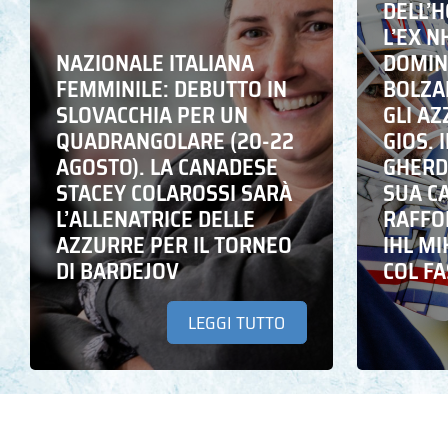
DELL’
L’EX N
NAZIONALE ITALIANA
DOMING
FEMMINILE: DEBUTTO IN
BOLZA
SLOVACCHIA PER UN
GLI A
QUADRANGOLARE (20-22
GIOS. I
AGOSTO). LA CANADESE
GHERD
STACEY COLAROSSI SARÀ
SUA C
L’ALLENATRICE DELLE
RAFFO
AZZURRE PER IL TORNEO
IHL M
DI BARDEJOV
COL F
LEGGI TUTTO