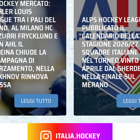
HOCKEY MERCATO:
HLER LOUIS
UE TRA I PALI DEL
ALPS HOCKEY LEAG
NO. AL MILANO HC
PUBBLICATO IL
ZZURRI FRYCKLUND E
CALENDARIO DELLA
N AHL IL
STAGIONE 2026/27.
EINA CHIUDE LA
SQUADRE ITALIANE 
AMPAGNA DI
NEL TORNEO VINTO
RZAMENTO, NELLA
APRILE DAL GHERD
IKHNOV RINNOVA
NELLA FINALE SUL
ASSA
MERANO
LEGGI TUTTO
LEGGI 
ITALIA.HOCKEY