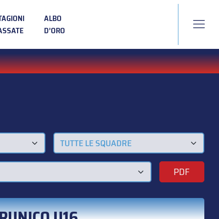
TAGIONI
ALBO
ASSATE
D’ORO
TUTTE LE SQUADRE
PDF
BRUNICO U16