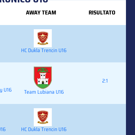
AWAY TEAM
RISULTATO
HC Dukla Trencin U16
2:1
y U16
Team Lubiana U16
U16
HC Dukla Trencin U16