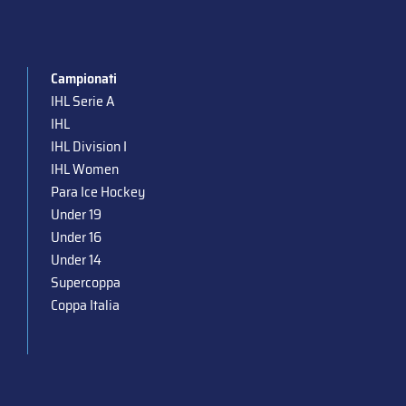
Campionati
IHL Serie A
IHL
IHL Division I
IHL Women
Para Ice Hockey
Under 19
Under 16
Under 14
Supercoppa
Coppa Italia