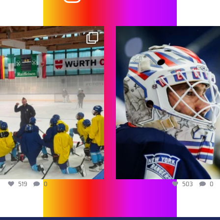
519
0
503
0