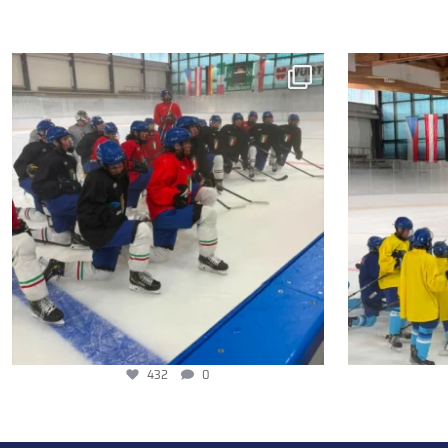
432
0