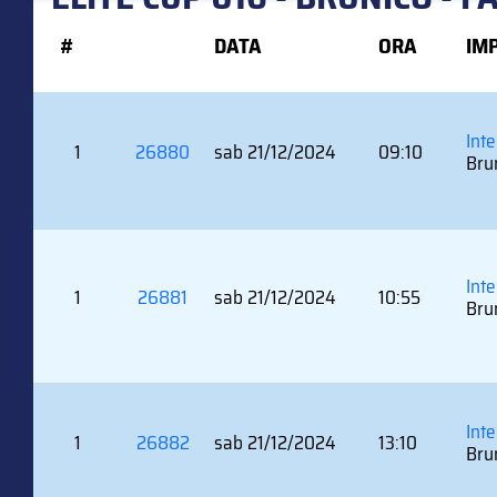
#
DATA
ORA
IM
Inte
1
26880
sab 21/12/2024
09:10
Bru
Int
1
26881
sab 21/12/2024
10:55
Bru
Int
1
26882
sab 21/12/2024
13:10
Bru