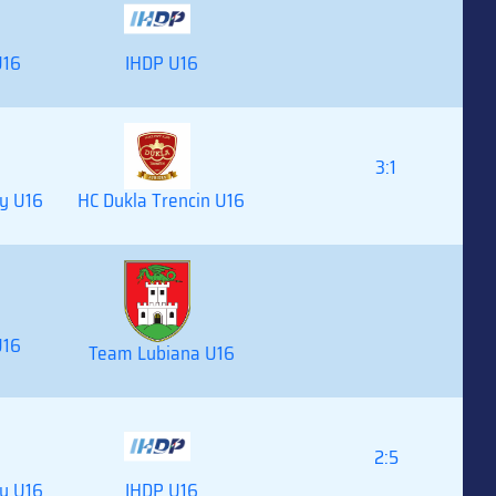
U16
IHDP U16
3:1
y U16
HC Dukla Trencin U16
U16
Team Lubiana U16
2:5
y U16
IHDP U16