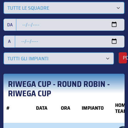
TUTTE LE SQUADRE
DA
A
P
TUTTI GLI IMPIANTI
RIWEGA CUP - ROUND ROBIN -
RIWEGA CUP
HOM
#
DATA
ORA
IMPIANTO
TEAM