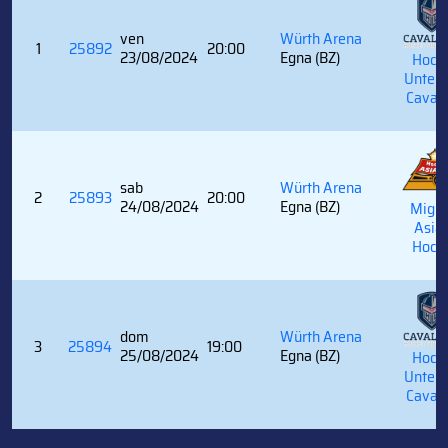
ven
Würth Arena
1
25892
20:00
23/08/2024
Egna (BZ)
Hock
Unterl
Cavali
sab
Würth Arena
2
25893
20:00
24/08/2024
Egna (BZ)
Migro
Asia
Hock
dom
Würth Arena
3
25894
19:00
25/08/2024
Egna (BZ)
Hock
Unterl
Cavali