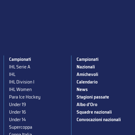
Campionati
Campionati
IHL Serie A
Nazionali
IHL
Amichevoli
IHL Division I
Calendario
IHL Women
News
Para Ice Hockey
Stagioni passate
Under 19
Albo d’Oro
Under 16
Squadre nazionali
Under 14
Convocazioni nazionali
Supercoppa
Coppa Italia