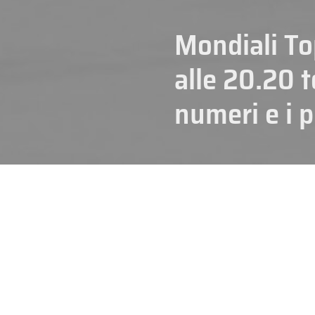
Mondiali Top
alle 20.20 t
numeri e i p
21/05/2026
Giornata di allenamento per l’
I
sul ghiaccio della BCF Arena pe
maggio alle 20.20 contro la
Sv
Sin qui la formazione delle
Tre
rialzata grazie al 6-2 sulla Dan