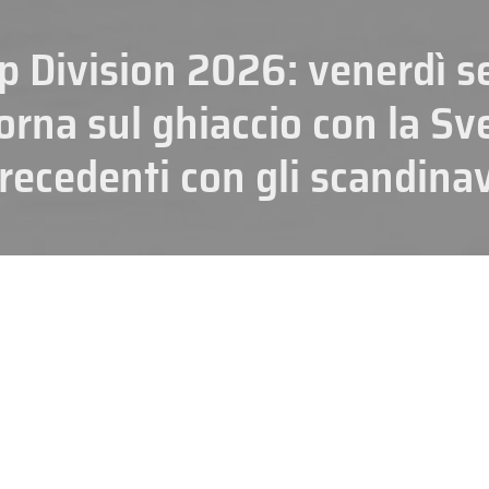
 Division 2026: venerdì ser
orna sul ghiaccio con la Sve
recedenti con gli scandinav
HOCKEY
talia
, impegnata a recuperare al meglio dopo la battaglia con la Repubbl
r preparare al meglio il quinto match del loro
Mondiale Top Division 2
ezia
(che sarà comunque preceduto dal morning skate di domani).
 Corone
ha giocato quattro partite con risultati alterni: superata al debu
imarca. Nella serata di lunedì è arrivato lo stop per 4-3 con la Repubbl