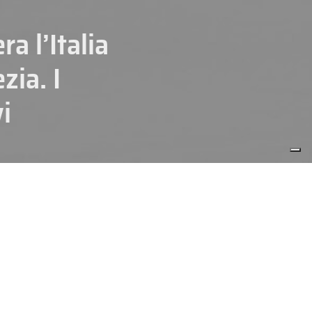
a l’Italia
zia. I
i
N. SENIOR
NAZIONALI
ica Ceca. Gli azzurri sono scesi
026
, in programma venerdì 22
tto 5-3 dal Canada, si è poi
ica Ceca, quindi mercoledì ecco