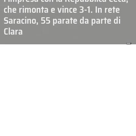
che rimonta e vince 3-1. In rete
Saracino, 55 parate da parte di
Clara
20/05/2026
HOCKEY
N. SENIOR
NAZIONALI
CREDITO FOTO DI COPERTINA HHOF – IIHF – VIETATA LA
RIPRODUZIONE
REPUBBLICA CECA-ITALIA 3-1 (0-0, 0-1, 3-0)
REPUBBLICA CECA
Korenkar(Pavlat); Hronek-Galvas; Cervenka-
Sedlak-Blumel; Kempny-Cibulka; Flek-Vozenilek-Tomasek;
Tichacek-Alscher; Melovsky-Kubalik-Kaut; Scotka-Hajek;
Beranek-Cernoch-Chmlear. Allenatore: Radim Rulik.