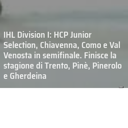
IHL Division I: HCP Junior
Selection, Chiavenna, Como e Val
Venosta in semifinale. Finisce la
stagione di Trento, Pinè, Pinerolo
e Gherdeina
CAMPIONATI
HOCKEY
IHL DIVISION 1
21/02/2026
SENIOR
Serata decisiva in
IHL Division I
per quello che riguarda i quarti di