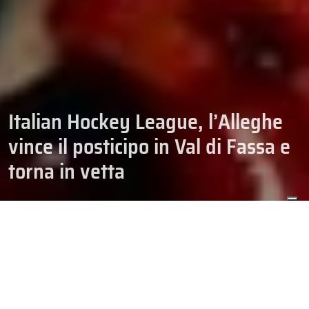
Italian Hockey League, l’Alleghe
vince il posticipo in Val di Fassa e
torna in vetta
12/10/2025
HOCKEY
IHL
È dell’
Alleghe
il primo derby del Fedaia stagionale: le Civette
vincono ad Alba Canazei una gara ricca di segnature e
riagganciano subito l’Aosta in vetta alla classifica in chiusura