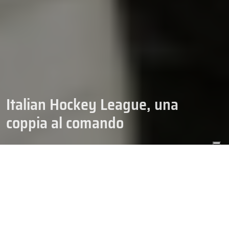
Italian Hockey League, una
coppia al comando
27/09/2025
HOCKEY
IHL
#Caldaro
e
#Varese
vincono la terza partita consecutiva e si
installano in vetta alla classifica di IHL. I Lucci conquistano il
remake dell’ultima finale con il successo ad
#Aosta
per 4 a 1. I
Mastini superano, sul ghiaccio di casa, il
#Valdifiemme
per 5 a 2.