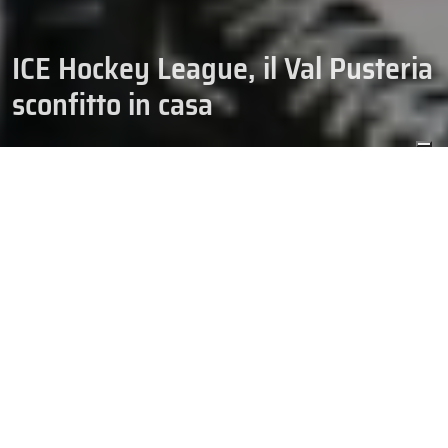
ICE Hockey League, il Val Pusteria
sconfitto in casa
27/09/2025
HOCKEY
ICE HOCKEY LEAGUE
Nel secondo incontro ravvicinato, giocato alla
Intercable Arena, i
Lupi perdono la bussola negli ultimi 128 secondi di partita e
vengono superati dagli ungheresi del Ferencvárosi per 2 a 3.
Quest’ultimi erano stati sconfitti dal Bolzano per 0 a 2, nemmeno
24 ore prima, sulla pista della Sparkasse Arena. Il Brunico, invece,
aveva iniziato molto bene il weekend riuscendo a fermare la
corazzata Salisburgo per 2 a 1 e prima squadra a fare ciò dall’inizio
della stagione.
Quanto all’incontro di sabato sera, nonostante la mole di gioco e le