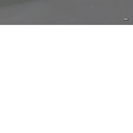
 HOCKEY
PARA ICE HOCKEY
taliano
di
Para Ice Hockey
nica 9
alle ore
10
. Se le Eagles
e il doppio successo già