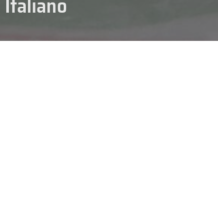
Italiano
[OLD] NEWS PARA ICE
 Arena
di
Egna
sarà il teatro delle
ultime due partite
del
Campionato I
delle
South Tyrol Eagles
ed i
Western Para Ice Hockey Team
.
to 8 marzo
alle ore
16.30
, mentre la
seconda partita
si disputerà
dome
n due vittorie davanti ai propri tifosi, i Western cercheranno di bissar
 vs Western Para Ice Hockey Team