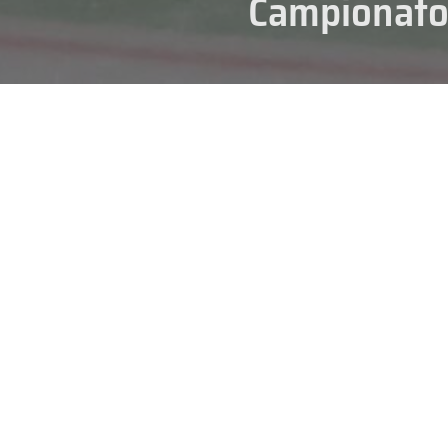
Campionato 
07/03/2025
Questo fine settimana la
Würth
2024/25
tra i padroni di casa 
Il
primo match
si giocherà
saba
vorranno chiudere la stagione co
ottenuto a Novembre.
Questo
il programma
:
Sabato 8 marzo
ore
16:30
– South Tyrol Eagles
Domenica 9 marzo