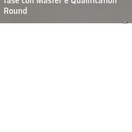
fase con Master e Qualification
Round
29/12/2024
HOCKEY
IHL
Ultima serata della regular season della Italian Hockey League
con alcuni risultati a sorpresa. Il
#Caldaro
era già certo di chiudere
in vetta e supera il
#Pergine
, all’overtime per 3 a 2. Dietro vince
l’
#Aosta
– 9 a 1 sul
#Bressanone
. Il
#Feltre
, fermo per il turno di
riposo, mantiene il terzo posto per via dello stop del
#Varese
superato in casa dall’
#Appiano
. Cos’ i Pirati finiscono al 5° posto
ed
#Alleghe
al 6° per definire la base di partenza delle squadre
del Master
Round (1°-6°). Tra le formazioni che dovranno giocarsi
il Qualification Round (7°-13°), serata d’oro per
#Valpellice
e
#ValdiFiemme
, che vincono rispettivamente con
#Dobbiaco
e
Alleghe. Il
#Fassa
perde in casa dal
#Como
.