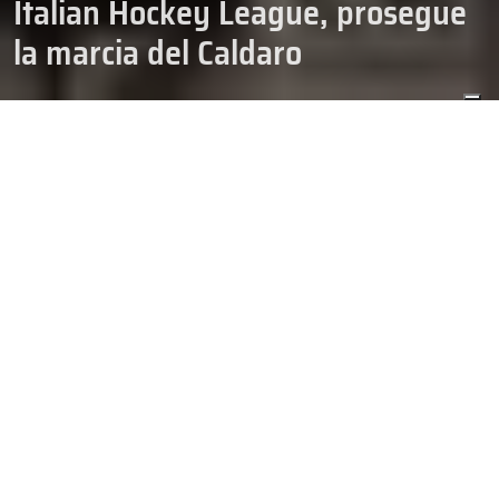
Italian Hockey League, prosegue
la marcia del Caldaro
01/11/2024
HOCKEY
IHL
Risultati interessanti nell’11esima giornata di
#IHL
giocata tutta di
venerdì sera. Turno che si è aperto con l’ennesimo vittoria del
Caldaro che rimane imbattuto e sembra inarrestabile con la
decima vittoria su dieci partite. Dietro
#Aosta
e
#Feltre
procedono a braccetto. Gli aostani regolano il
#Valdifiemme
mentre i veneti superano il
#Dobbiaco
. Risalgono
#Appiano
,
contro
#Como
, e
#Varese
, contro
#Pergine
, così come l’
#Alleghe
,
che non sbaglia il debutto casalingo contro il
#Bressanone
dopo
tante partite giocate fuori casa. La IHL ritorna domenica con
un’altra giornata intera.
Non che ci fossero grandi dubbi, ma il Caldaro è nettamente la