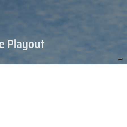
 e Playout
NEWS-HOCKEY
ra-4. Rispettato il fattore
o Pontebba nei playout. Serie
lla newsletter settimanale