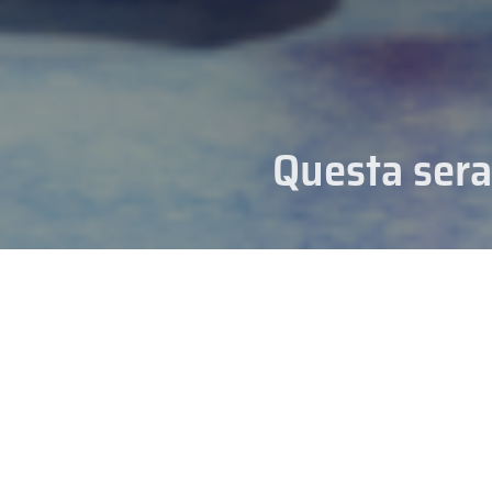
Questa sera
10/03/2009
Serie A: Semifinali playoff, Bol
campo fra Renon (2-1 nella seri
A2: Valpellice in vantaggio 2 a 
disponibile all’interno della se