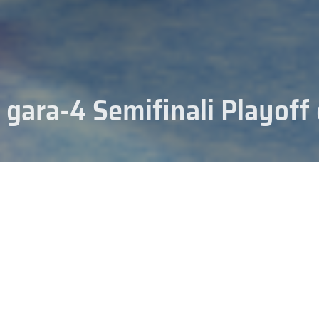
 gara-4 Semifinali Playoff
zano 3 a 0 sul Cortina é ad un passo dalla finale, questa sera in scena ga
e) e Val Pusteria. L’Asiago conclude quinto il suo campionato superand
0 sul Gherdeina, 1 a 1 fra Vipiteno e Caldaro. Maggiori informazioni ne
zione dedicata.