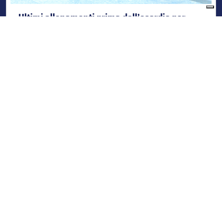
Ultimi allenamenti prima dell’esordio per
l’Under 18
27/03/2009
La Nazionale Italiana Under 18 è sul ghiaccio dell’Ice Arena
di Asiago per rifinire la preparazione in vista dell’esordio
nel
Categorie:
news-hockey