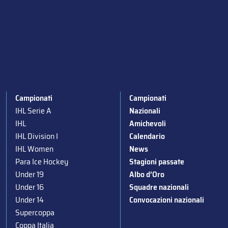
Campionati
Campionati
IHL Serie A
Nazionali
IHL
Amichevoli
IHL Division I
Calendario
IHL Women
News
Para Ice Hockey
Stagioni passate
Under 19
Albo d’Oro
Under 16
Squadre nazionali
Under 14
Convocazioni nazionali
Supercoppa
Coppa Italia