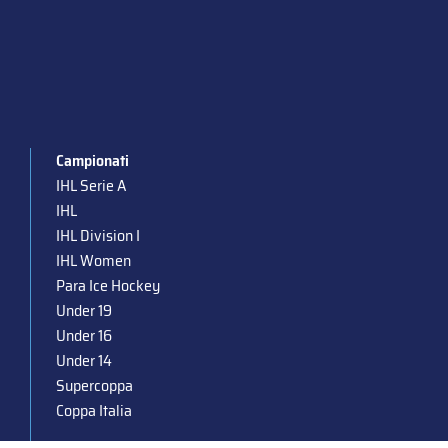
Campionati
IHL Serie A
IHL
IHL Division I
IHL Women
Para Ice Hockey
Under 19
Under 16
Under 14
Supercoppa
Coppa Italia