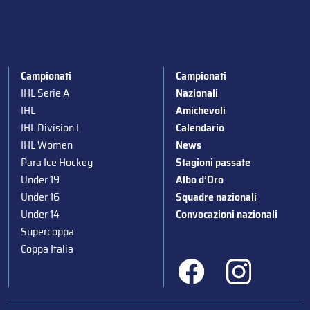
Campionati
Campionati
IHL Serie A
Nazionali
IHL
Amichevoli
IHL Division I
Calendario
IHL Women
News
Para Ice Hockey
Stagioni passate
Under 19
Albo d’Oro
Under 16
Squadre nazionali
Under 14
Convocazioni nazionali
Supercoppa
Coppa Italia