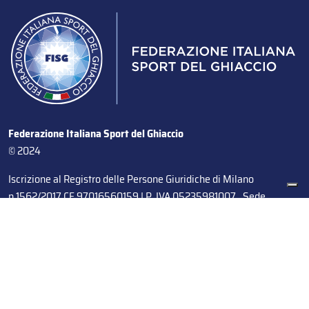
Federazione Italiana Sport del Ghiaccio
© 2024
Iscrizione al Registro delle Persone Giuridiche di Milano
n.1562/2017 CF 97016560159 | P. IVA 05235981007 Sede
Legale: Via Piranesi 46 – 20137 – Milano