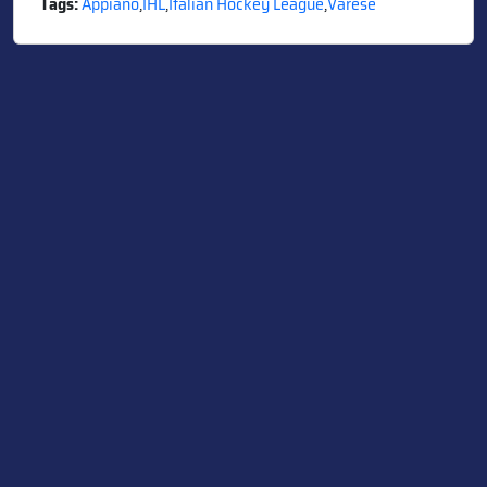
Tags:
Appiano
,
IHL
,
Italian Hockey League
,
Varese