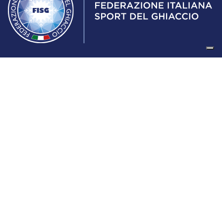
Federazione Italiana Sport del Ghiaccio
© 2024
Iscrizione al Registro delle Persone Giuridiche di Milano
n.1562/2017 CF 97016560159 | P. IVA 05235981007 Sede
Legale: Via Piranesi 46 – 20137 – Milano