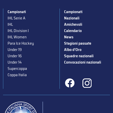
Campionati
Campionati
IHL Serie A
Nazionali
IHL
Amichevoli
IHL Division I
Calendario
IHL Women
News
Para Ice Hockey
Stagioni passate
Under 19
Albo d’Oro
Under 16
Squadre nazionali
Under 14
Convocazioni nazionali
Supercoppa
Coppa Italia