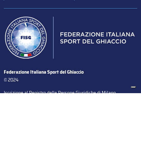
Federazione Italiana Sport del Ghiaccio
© 2024
Iscrizione al Registro delle Persone Giuridiche di Milano
n.1562/2017 CF 97016560159 | P. IVA 05235981007 Sede
Legale: Via Piranesi 46 – 20137 – Milano