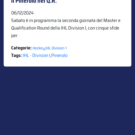
il Pinerolo nel Q.R.
06/12/2024
Sabato è in programma la seconda giornata del Master e
Qualification Round della IHL Division I, con cinque sfide
per
Categorie:
,
Hockey
IHL Division 1
Tags:
IHL - Division I
,
Pinerolo