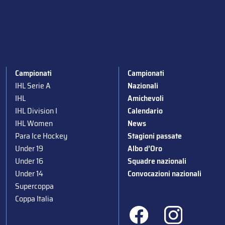
Campionati
Campionati
IHL Serie A
Nazionali
IHL
Amichevoli
IHL Division I
Calendario
IHL Women
News
Para Ice Hockey
Stagioni passate
Under 19
Albo d’Oro
Under 16
Squadre nazionali
Under 14
Convocazioni nazionali
Supercoppa
Coppa Italia