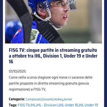
FISG TV: cinque partite in streaming gratuito
a ottobre tra IHL, Division 1, Under 19 e Under
16
01/10/2025
Come nella scorsa stagione ogni mese ci saranno delle
partite proposte in diretta streaming gratuita (previa
registrazione) a FISG TV,
Categorie:
,
,
,
Campionati
Giovanili
Hockey
Senior
Tags:
FISG TV
,
IHL
,
IHL - Division I
,
IHL Under 16
,
IHL Under 19