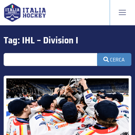
Tag:
IHL – Division I
CERCA