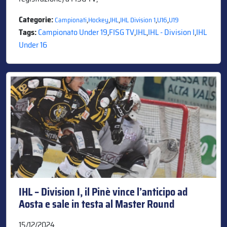
Categorie:
,
,
,
,
,
Campionati
Hockey
IHL
IHL Division 1
U16
U19
Tags:
Campionato Under 19
,
FISG TV
,
IHL
,
IHL - Division I
,
IHL
Under 16
IHL – Division I, il Pinè vince l’anticipo ad
Aosta e sale in testa al Master Round
15/12/2024