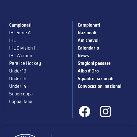
Campionati
Campionati
IHL Serie A
Nazionali
IHL
Amichevoli
IHL Division I
Calendario
IHL Women
News
Para Ice Hockey
Stagioni passate
Under 19
Albo d’Oro
Under 16
Squadre nazionali
Under 14
Convocazioni nazionali
Supercoppa
Coppa Italia