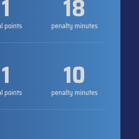
1
18
al points
penalty minutes
1
10
al points
penalty minutes