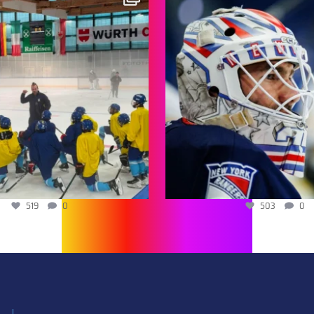
519
0
503
0