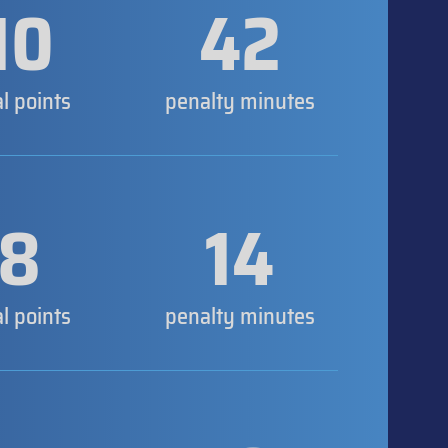
10
42
al points
penalty minutes
8
14
al points
penalty minutes