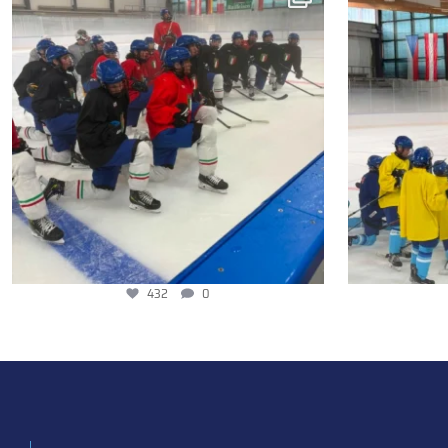
432
0