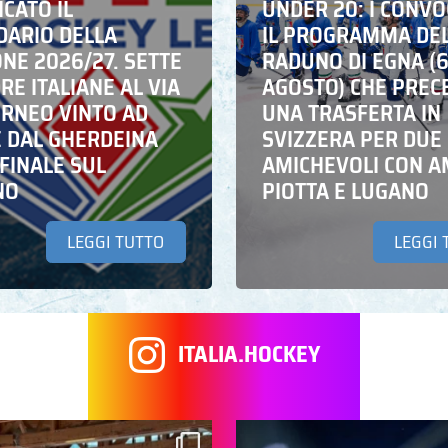
CATO IL
UNDER 20: I CONVO
DARIO DELLA
IL PROGRAMMA DE
NE 2026/27. SETTE
RADUNO DI EGNA (
E ITALIANE AL VIA
AGOSTO) CHE PREC
ORNEO VINTO AD
UNA TRASFERTA IN
E DAL GHERDEINA
SVIZZERA PER DUE
FINALE SUL
AMICHEVOLI CON A
NO
PIOTTA E LUGANO
LEGGI TUTTO
LEGGI 
ITALIA.HOCKEY