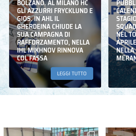
BOLZANO. AL MILANO HC
PUBBLI
GLI AZZURRI FRYCKLUND E
CALEN
GIOS. IN AHL IL
STAGIO
GHERDEINA CHIUDE LA
SQUADR
SUA CAMPAGNA DI
NEL T
RAFFORZAMENTO, NELLA
APRIL
IHL MIKHNOV RINNOVA
NELLA 
COL FASSA
MERA
LEGGI TUTTO