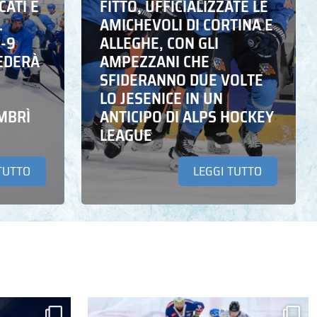
CATI E
FITTO, UFFICIALIZZATE LE
L
AMICHEVOLI DI CORTINA E
6-9
ALLEGHE, CON GLI
EDERÀ
AMPEZZANI CHE
SFIDERANNO DUE VOLTE
LO JESENICE IN UN
MBRÌ
ANTICIPO DI ALPS HOCKEY
LEAGUE
TUTTO
LEGGI TUTTO