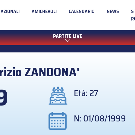
NAZIONALI
AMICHEVOLI
CALENDARIO
NEWS
S
P
PARTITE LIVE
rizio
ZANDONA'
9
Età: 27
N: 01/08/1999