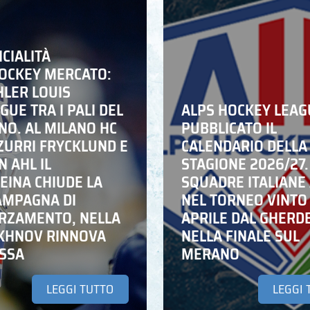
ICIALITÀ
HOCKEY MERCATO:
HLER LOUIS
UE TRA I PALI DEL
ALPS HOCKEY LEAG
NO. AL MILANO HC
PUBBLICATO IL
ZZURRI FRYCKLUND E
CALENDARIO DELLA
N AHL IL
STAGIONE 2026/27.
EINA CHIUDE LA
SQUADRE ITALIANE 
AMPAGNA DI
NEL TORNEO VINTO
RZAMENTO, NELLA
APRILE DAL GHERD
IKHNOV RINNOVA
NELLA FINALE SUL
ASSA
MERANO
LEGGI TUTTO
LEGGI 