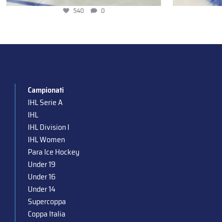
540
0
Campionati
IHL Serie A
IHL
IHL Division I
IHL Women
Para Ice Hockey
Under 19
Under 16
Under 14
Supercoppa
Coppa Italia