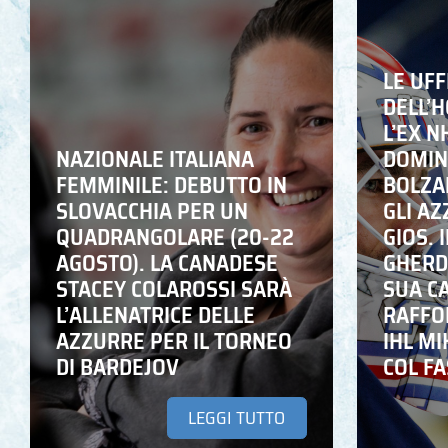
LE UFF
DELL’
L’EX N
NAZIONALE ITALIANA
DOMING
FEMMINILE: DEBUTTO IN
BOLZA
SLOVACCHIA PER UN
GLI A
QUADRANGOLARE (20-22
GIOS. I
AGOSTO). LA CANADESE
GHERD
STACEY COLAROSSI SARÀ
SUA C
L’ALLENATRICE DELLE
RAFFO
AZZURRE PER IL TORNEO
IHL M
DI BARDEJOV
COL F
LEGGI TUTTO