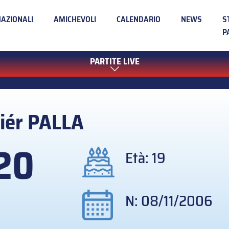
NAZIONALI
AMICHEVOLI
CALENDARIO
NEWS
S
P
PARTITE LIVE
iér
PALLA
20
Età: 19
N: 08/11/2006