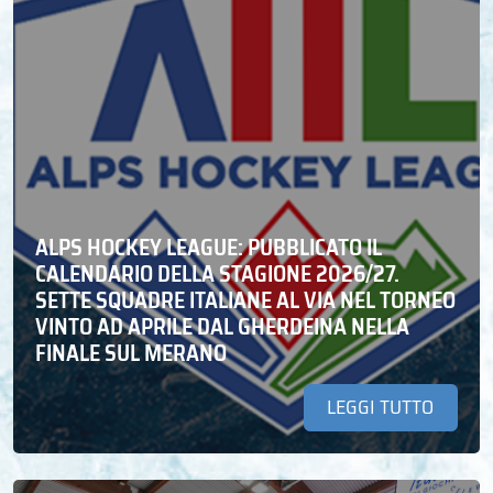
ALPS HOCKEY LEAGUE: PUBBLICATO IL
CALENDARIO DELLA STAGIONE 2026/27.
SETTE SQUADRE ITALIANE AL VIA NEL TORNEO
VINTO AD APRILE DAL GHERDEINA NELLA
FINALE SUL MERANO
LEGGI TUTTO