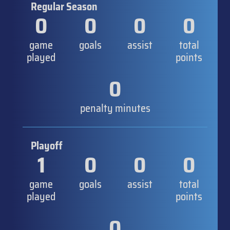
Regular Season
0
0
0
0
game
goals
assist
total
played
points
0
penalty minutes
Playoff
1
0
0
0
game
goals
assist
total
played
points
0