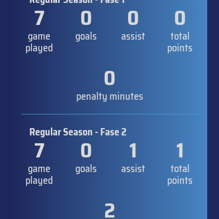
7
0
0
0
game
goals
assist
total
played
points
0
penalty minutes
Regular Season - Fase 2
7
0
1
1
game
goals
assist
total
played
points
2