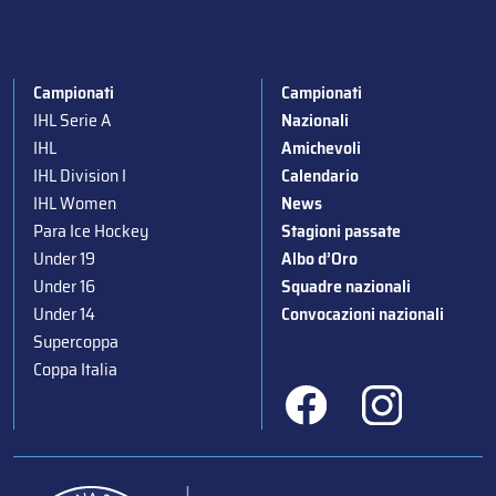
Campionati
Campionati
IHL Serie A
Nazionali
IHL
Amichevoli
IHL Division I
Calendario
IHL Women
News
Para Ice Hockey
Stagioni passate
Under 19
Albo d’Oro
Under 16
Squadre nazionali
Under 14
Convocazioni nazionali
Supercoppa
Coppa Italia