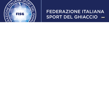
Federazione Italiana Sport del Ghiaccio
© 2024
Iscrizione al Registro delle Persone Giuridiche di Milano
n.1562/2017 CF 97016560159 | P. IVA 05235981007 Sede
Legale: Via Piranesi 46 – 20137 – Milano