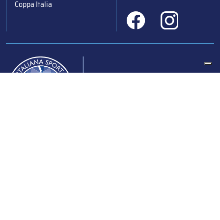
Coppa Italia
Federazione Italiana Sport del Ghiaccio
© 2024
Iscrizione al Registro delle Persone Giuridiche di Milano
n.1562/2017 CF 97016560159 | P. IVA 05235981007 Sede
Legale: Via Piranesi 46 – 20137 – Milano