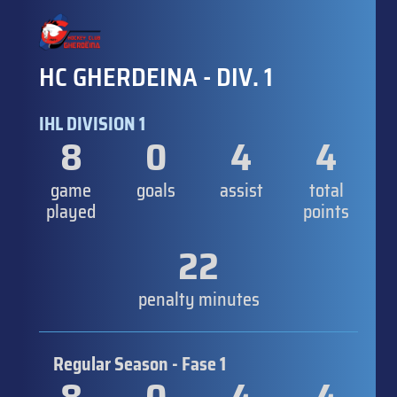
HC GHERDEINA - DIV. 1
IHL DIVISION 1
8
0
4
4
game
goals
assist
total
played
points
22
penalty minutes
Regular Season - Fase 1