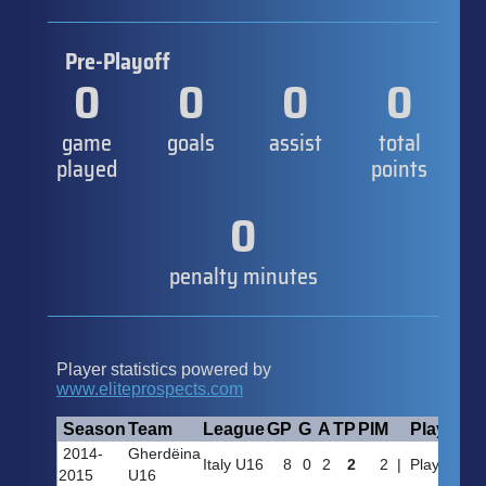
Pre-Playoff
0
0
0
0
game
goals
assist
total
played
points
0
penalty minutes