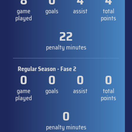
8
0
4
4
game
goals
assist
total
played
points
22
penalty minutes
Regular Season - Fase 2
0
0
0
0
game
goals
assist
total
played
points
0
penalty minutes