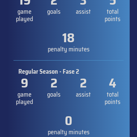
19
2
3
5
game
goals
assist
total
played
points
18
penalty minutes
Regular Season - Fase 2
9
2
2
4
game
goals
assist
total
played
points
0
penalty minutes