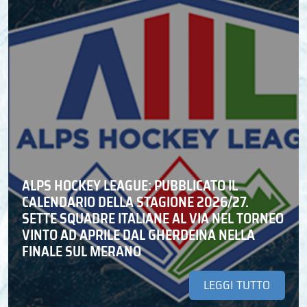
ALPS HOCKEY LEAGUE: PUBBLICATO IL
CALENDARIO DELLA STAGIONE 2026/27.
SETTE SQUADRE ITALIANE AL VIA NEL TORNEO
VINTO AD APRILE DAL GHERDEINA NELLA
FINALE SUL MERANO
LEGGI TUTTO