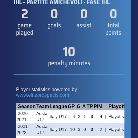
IHL - PARTITE AMICHEVOLI - FASE IHL
2
0
0
0
game
goals
assist
total
played
points
10
penalty minutes