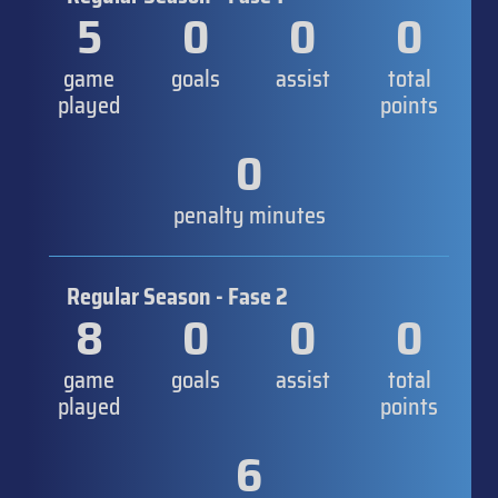
5
0
0
0
game
goals
assist
total
played
points
0
penalty minutes
Regular Season - Fase 2
8
0
0
0
game
goals
assist
total
played
points
6