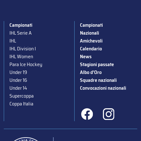
Campionati
Campionati
IHL Serie A
Nazionali
IHL
Amichevoli
IHL Division I
Calendario
IHL Women
News
Para Ice Hockey
Stagioni passate
Under 19
Albo d’Oro
Under 16
Squadre nazionali
Under 14
Convocazioni nazionali
Supercoppa
Coppa Italia