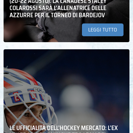
(20-22 AGOSTO). LA CANADESE STACEY
COLAROSSI SARÀ L’ALLENATRICE DELLE
AZZURRE PER IL TORNEO DI BARDEJOV
LEGGI TUTTO
LE UFFICIALITÀ DELL’HOCKEY MERCATO: L’EX