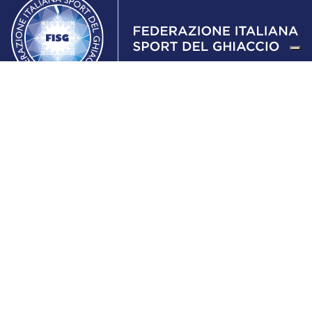
Federazione Italiana Sport del Ghiaccio
© 2024
Iscrizione al Registro delle Persone Giuridiche di Milano
n.1562/2017 CF 97016560159 | P. IVA 05235981007 Sede
Legale: Via Piranesi 46 – 20137 – Milano