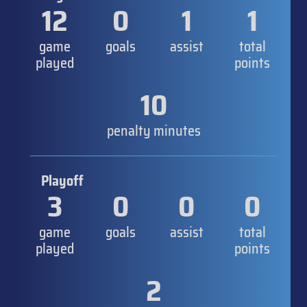
12
0
1
1
game
goals
assist
total
played
points
10
penalty minutes
Playoff
3
0
0
0
game
goals
assist
total
played
points
2