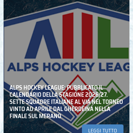
ALPS HOCKEY LEAGUE: PUBBLICATO IL
CALENDARIO DELLA STAGIONE 2026/27.
SETTE SQUADRE ITALIANE AL VIA NEL TORNEO
VINTO AD APRILE DAL GHERDEINA NELLA
FINALE SUL MERANO
LEGGI TUTTO