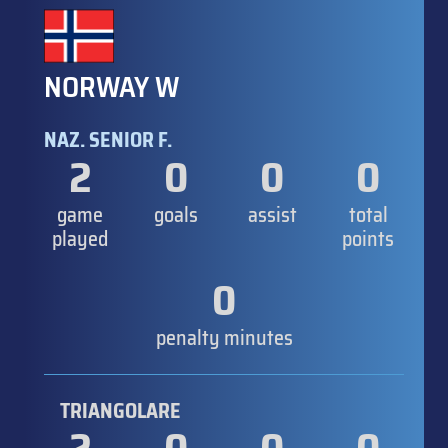
NORWAY W
NAZ. SENIOR F.
2
0
0
0
game
goals
assist
total
played
points
0
penalty minutes
TRIANGOLARE