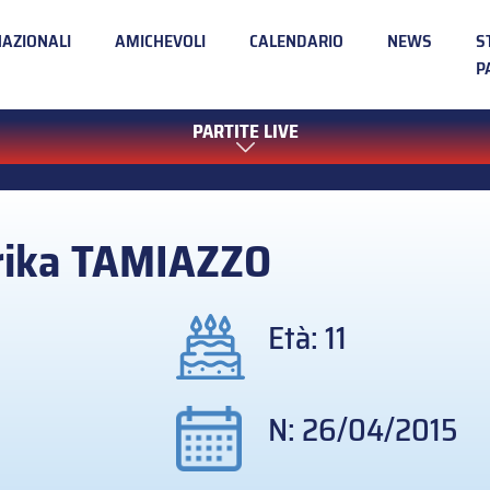
NAZIONALI
AMICHEVOLI
CALENDARIO
NEWS
S
P
PARTITE LIVE
ika
TAMIAZZO
Età: 11
N: 26/04/2015