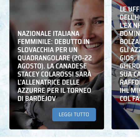
LE UFF
DELL’
L’EX N
NAZIONALE ITALIANA
DOMING
FEMMINILE: DEBUTTO IN
BOLZA
SLOVACCHIA PER UN
GLI A
QUADRANGOLARE (20-22
GIOS. I
AGOSTO). LA CANADESE
GHERD
STACEY COLAROSSI SARÀ
SUA C
L’ALLENATRICE DELLE
RAFFO
AZZURRE PER IL TORNEO
IHL M
DI BARDEJOV
COL F
LEGGI TUTTO