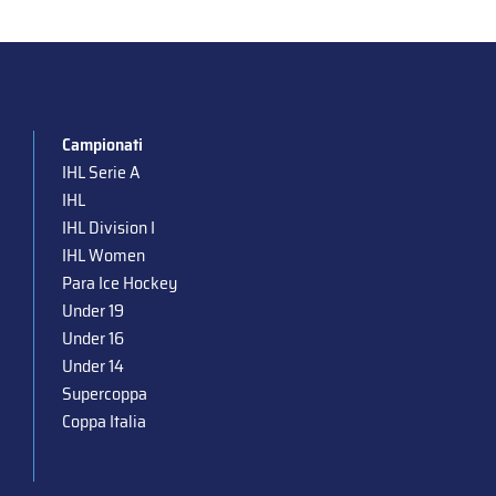
Campionati
IHL Serie A
IHL
IHL Division I
IHL Women
Para Ice Hockey
Under 19
Under 16
Under 14
Supercoppa
Coppa Italia