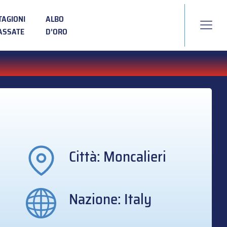
TAGIONI
ALBO
ASSATE
D’ORO
Città: Moncalieri
Nazione: Italy