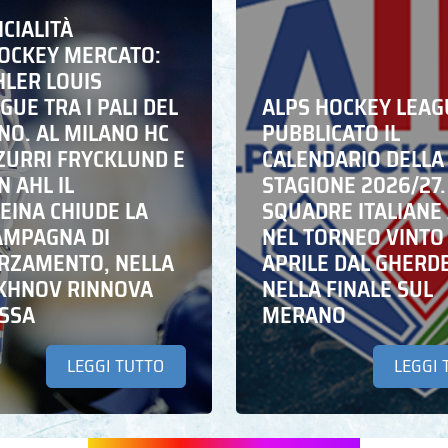
ICIALITÀ
HOCKEY MERCATO:
HLER LOUIS
UE TRA I PALI DEL
ALPS HOCKEY LEAG
NO. AL MILANO HC
PUBBLICATO IL
ZZURRI FRYCKLUND E
CALENDARIO DELLA
N AHL IL
STAGIONE 2026/27.
EINA CHIUDE LA
SQUADRE ITALIANE 
AMPAGNA DI
NEL TORNEO VINTO
RZAMENTO, NELLA
APRILE DAL GHERD
IKHNOV RINNOVA
NELLA FINALE SUL
ASSA
MERANO
LEGGI TUTTO
LEGGI 