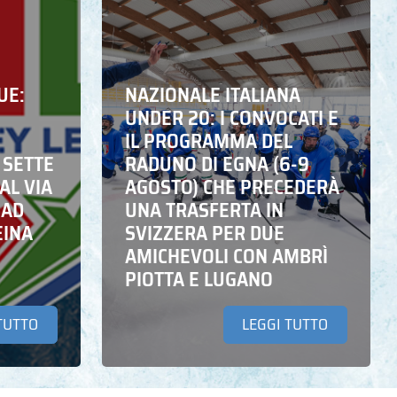
UE:
NAZIONALE ITALIANA
UNDER 20: I CONVOCATI E
IL PROGRAMMA DEL
 SETTE
RADUNO DI EGNA (6-9
AL VIA
AGOSTO) CHE PRECEDERÀ
 AD
UNA TRASFERTA IN
EINA
SVIZZERA PER DUE
AMICHEVOLI CON AMBRÌ
PIOTTA E LUGANO
TUTTO
LEGGI TUTTO