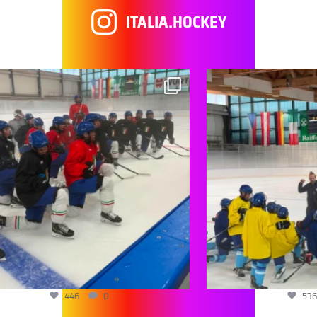
ITALIA.HOCKEY
446
0
536
0