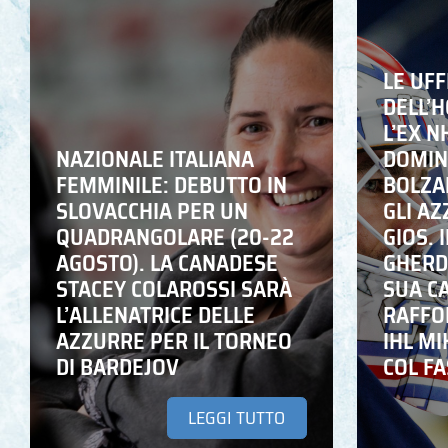
LE UFF
DELL’
L’EX N
NAZIONALE ITALIANA
DOMING
FEMMINILE: DEBUTTO IN
BOLZA
SLOVACCHIA PER UN
GLI A
QUADRANGOLARE (20-22
GIOS. I
AGOSTO). LA CANADESE
GHERD
STACEY COLAROSSI SARÀ
SUA C
L’ALLENATRICE DELLE
RAFFO
AZZURRE PER IL TORNEO
IHL M
DI BARDEJOV
COL F
LEGGI TUTTO