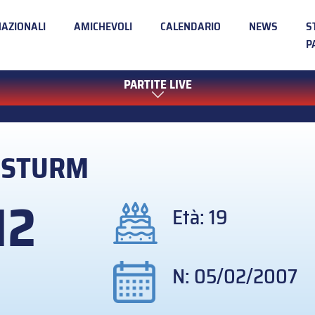
NAZIONALI
AMICHEVOLI
CALENDARIO
NEWS
S
P
PARTITE LIVE
k
STURM
12
Età: 19
N: 05/02/2007