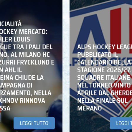
ICIALITÀ
HOCKEY MERCATO:
HLER LOUIS
UE TRA I PALI DEL
ALPS HOCKEY LEAG
NO. AL MILANO HC
PUBBLICATO IL
ZZURRI FRYCKLUND E
CALENDARIO DELLA
N AHL IL
STAGIONE 2026/27.
EINA CHIUDE LA
SQUADRE ITALIANE 
AMPAGNA DI
NEL TORNEO VINTO
RZAMENTO, NELLA
APRILE DAL GHERD
IKHNOV RINNOVA
NELLA FINALE SUL
ASSA
MERANO
LEGGI TUTTO
LEGGI 