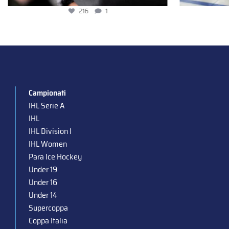
216
1
Campionati
IHL Serie A
IHL
IHL Division I
IHL Women
Para Ice Hockey
Under 19
Under 16
Under 14
Supercoppa
Coppa Italia