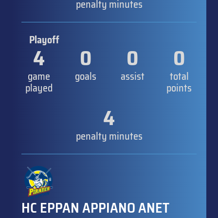
penalty minutes
Playoff
4
0
0
0
game
goals
assist
total
played
points
4
penalty minutes
HC EPPAN APPIANO ANET