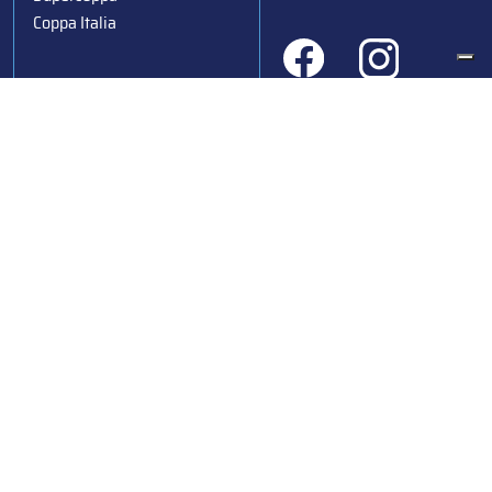
Coppa Italia
Federazione Italiana Sport del Ghiaccio
© 2024
Iscrizione al Registro delle Persone Giuridiche di Milano
n.1562/2017 CF 97016560159 | P. IVA 05235981007 Sede
Legale: Via Piranesi 46 – 20137 – Milano