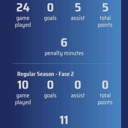
24
0
5
5
game
goals
assist
total
played
points
6
penalty minutes
Regular Season - Fase 2
10
0
0
0
game
goals
assist
total
played
points
11