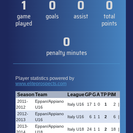
1
0
0
0
game
goals
assist
total
played
points
0
penalty minutes