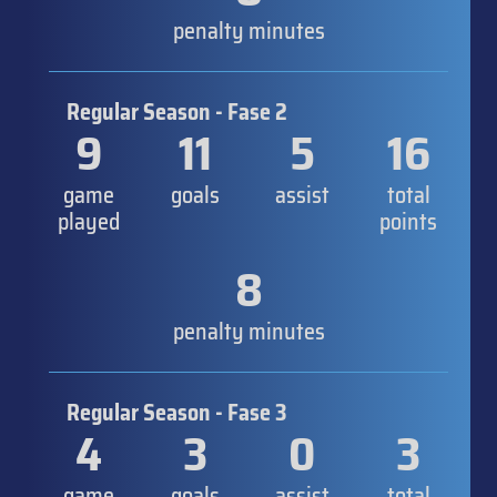
penalty minutes
Regular Season - Fase 2
9
11
5
16
game
goals
assist
total
played
points
8
penalty minutes
Regular Season - Fase 3
4
3
0
3
game
goals
assist
total