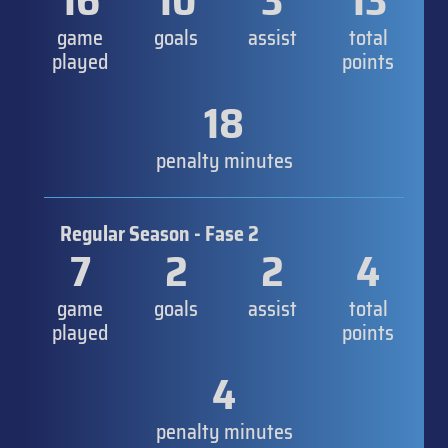
16
10
3
13
game
goals
assist
total
played
points
18
penalty minutes
Regular Season - Fase 2
7
2
2
4
game
goals
assist
total
played
points
4
penalty minutes