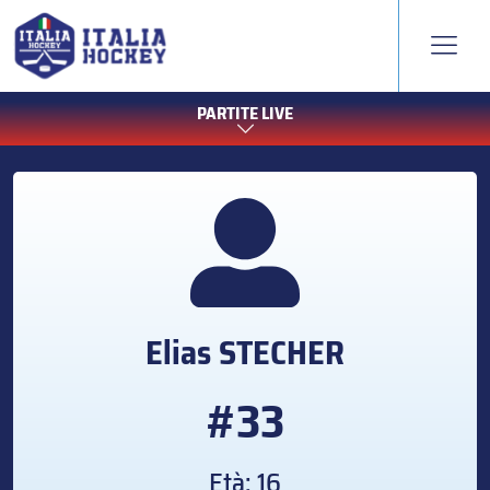
PARTITE LIVE
Elias
STECHER
#33
Età: 16