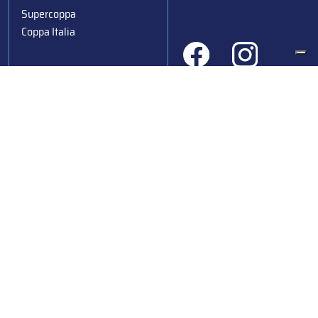
Supercoppa
Coppa Italia
Federazione Italiana Sport del Ghiaccio
© 2024
Iscrizione al Registro delle Persone Giuridiche di Milano
n.1562/2017 CF 97016560159 | P. IVA 05235981007 Sede
Legale: Via Piranesi 46 – 20137 – Milano