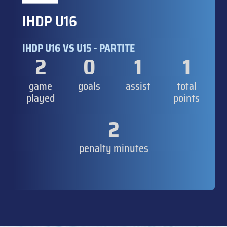
IHDP U16
IHDP U16 VS U15 - PARTITE
2
0
1
1
game
goals
assist
total
played
points
2
penalty minutes