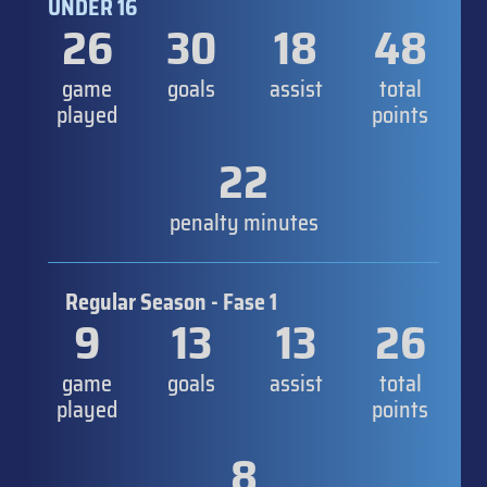
UNDER 16
26
30
18
48
game
goals
assist
total
played
points
22
penalty minutes
Regular Season - Fase 1
9
13
13
26
game
goals
assist
total
played
points
8