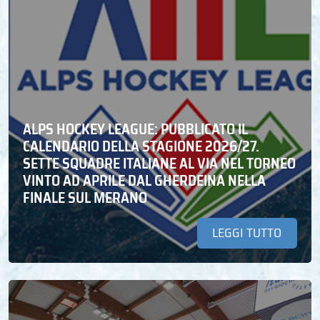
ALPS HOCKEY LEAGUE: PUBBLICATO IL
CALENDARIO DELLA STAGIONE 2026/27.
SETTE SQUADRE ITALIANE AL VIA NEL TORNEO
VINTO AD APRILE DAL GHERDEINA NELLA
FINALE SUL MERANO
LEGGI TUTTO