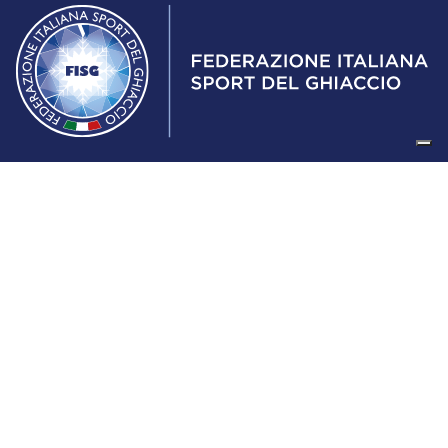
Federazione Italiana Sport del Ghiaccio
© 2024
Iscrizione al Registro delle Persone Giuridiche di Milano
n.1562/2017 CF 97016560159 | P. IVA 05235981007 Sede
Legale: Via Piranesi 46 – 20137 – Milano