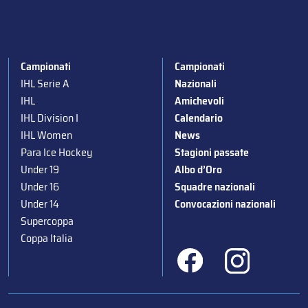
Campionati
Campionati
IHL Serie A
Nazionali
IHL
Amichevoli
IHL Division I
Calendario
IHL Women
News
Para Ice Hockey
Stagioni passate
Under 19
Albo d’Oro
Under 16
Squadre nazionali
Under 14
Convocazioni nazionali
Supercoppa
Coppa Italia