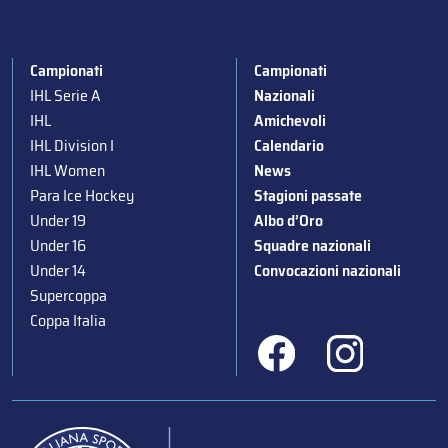
Campionati
Campionati
IHL Serie A
Nazionali
IHL
Amichevoli
IHL Division I
Calendario
IHL Women
News
Para Ice Hockey
Stagioni passate
Under 19
Albo d’Oro
Under 16
Squadre nazionali
Under 14
Convocazioni nazionali
Supercoppa
Coppa Italia