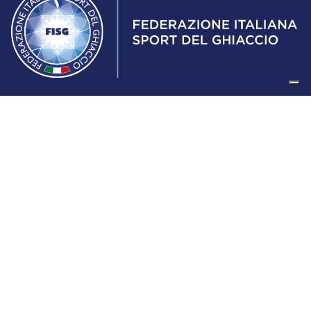
Federazione Italiana Sport del Ghiaccio
© 2024
Iscrizione al Registro delle Persone Giuridiche di Milano
n.1562/2017 CF 97016560159 | P. IVA 05235981007 Sede
Legale: Via Piranesi 46 – 20137 – Milano