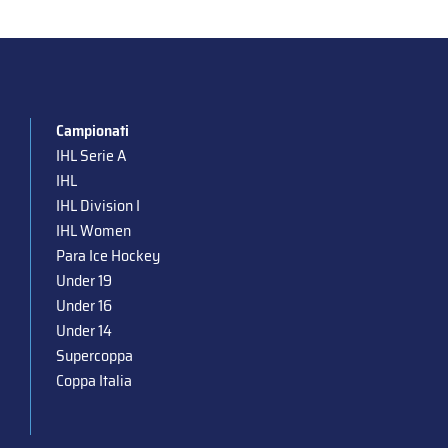
Campionati
IHL Serie A
IHL
IHL Division I
IHL Women
Para Ice Hockey
Under 19
Under 16
Under 14
Supercoppa
Coppa Italia