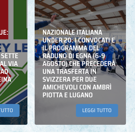
UE:
NAZIONALE ITALIANA
UNDER 20: I CONVOCATI E
IL PROGRAMMA DEL
 SETTE
RADUNO DI EGNA (6-9
AL VIA
AGOSTO) CHE PRECEDERÀ
 AD
UNA TRASFERTA IN
EINA
SVIZZERA PER DUE
AMICHEVOLI CON AMBRÌ
PIOTTA E LUGANO
TUTTO
LEGGI TUTTO