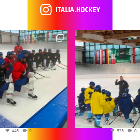
ITALIA.HOCKEY
446
0
536
0