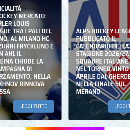
ICIALITÀ
HOCKEY MERCATO:
HLER LOUIS
UE TRA I PALI DEL
ALPS HOCKEY LEAG
NO. AL MILANO HC
PUBBLICATO IL
ZZURRI FRYCKLUND E
CALENDARIO DELLA
N AHL IL
STAGIONE 2026/27.
EINA CHIUDE LA
SQUADRE ITALIANE 
AMPAGNA DI
NEL TORNEO VINTO
RZAMENTO, NELLA
APRILE DAL GHERD
IKHNOV RINNOVA
NELLA FINALE SUL
ASSA
MERANO
LEGGI TUTTO
LEGGI 