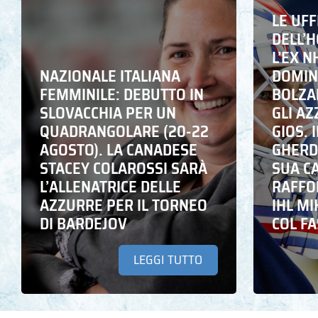
LE UFF
DELL’
L’EX N
NAZIONALE ITALIANA
DOMING
FEMMINILE: DEBUTTO IN
BOLZA
SLOVACCHIA PER UN
GLI A
QUADRANGOLARE (20-22
GIOS. I
AGOSTO). LA CANADESE
GHERD
STACEY COLAROSSI SARÀ
SUA C
L’ALLENATRICE DELLE
RAFFO
AZZURRE PER IL TORNEO
IHL M
DI BARDEJOV
COL F
LEGGI TUTTO