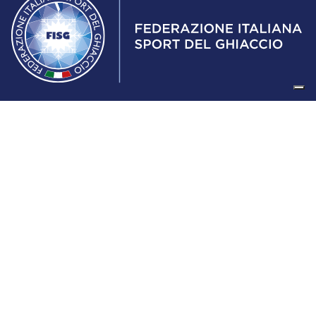
Federazione Italiana Sport del Ghiaccio
© 2024
Iscrizione al Registro delle Persone Giuridiche di Milano
n.1562/2017 CF 97016560159 | P. IVA 05235981007 Sede
Legale: Via Piranesi 46 – 20137 – Milano