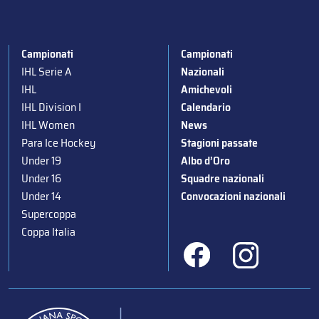
Campionati
Campionati
IHL Serie A
Nazionali
IHL
Amichevoli
IHL Division I
Calendario
IHL Women
News
Para Ice Hockey
Stagioni passate
Under 19
Albo d’Oro
Under 16
Squadre nazionali
Under 14
Convocazioni nazionali
Supercoppa
Coppa Italia