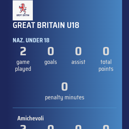
GREAT BRITAIN U18
NAZ. UNDER 18
2
0
0
0
game
goals
assist
total
played
points
0
penalty minutes
Amichevoli