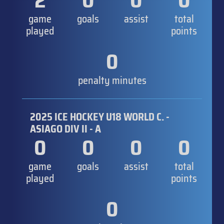
2
0
0
0
game
goals
assist
total
played
points
0
penalty minutes
2025 ICE HOCKEY U18 WORLD C. -
ASIAGO DIV II - A
0
0
0
0
game
goals
assist
total
played
points
0