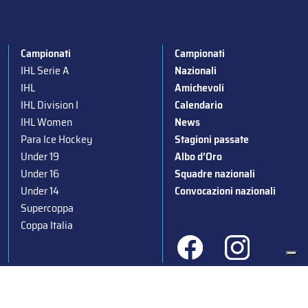
Campionati
Campionati
IHL Serie A
Nazionali
IHL
Amichevoli
IHL Division I
Calendario
IHL Women
News
Para Ice Hockey
Stagioni passate
Under 19
Albo d’Oro
Under 16
Squadre nazionali
Under 14
Convocazioni nazionali
Supercoppa
Coppa Italia