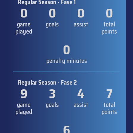
Regular Season - Fase 1
0
0
0
0
game
goals
assist
total
played
points
0
penalty minutes
Regular Season - Fase 2
9
3
4
7
game
goals
assist
total
played
points
6