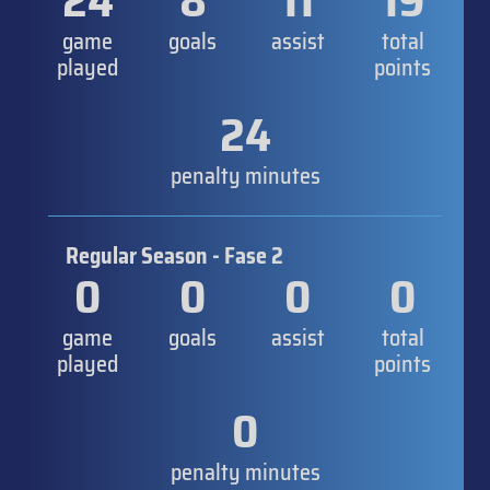
24
8
11
19
game
goals
assist
total
played
points
24
penalty minutes
Regular Season - Fase 2
0
0
0
0
game
goals
assist
total
played
points
0
penalty minutes