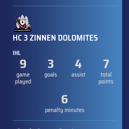
HC 3 ZINNEN DOLOMITES
IHL
9
3
4
7
game
goals
assist
total
played
points
6
penalty minutes