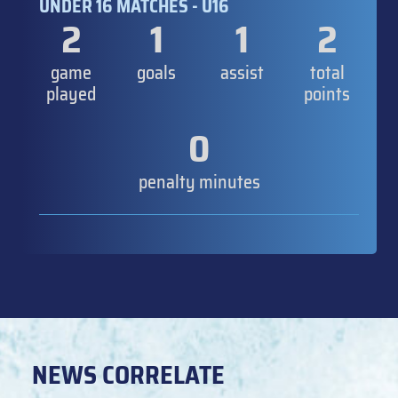
UNDER 16 MATCHES - U16
2
1
1
2
game
goals
assist
total
played
points
0
penalty minutes
NEWS CORRELATE