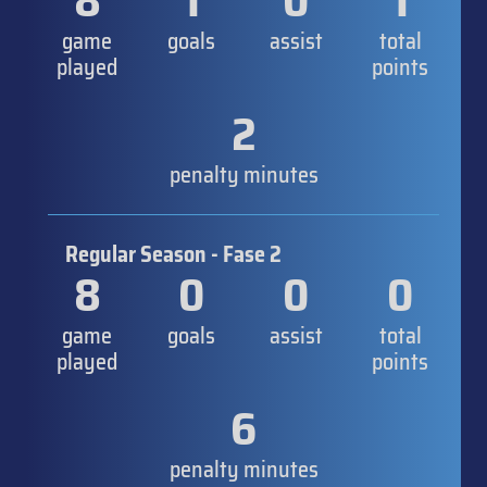
8
1
0
1
game
goals
assist
total
played
points
2
penalty minutes
Regular Season - Fase 2
8
0
0
0
game
goals
assist
total
played
points
6
penalty minutes