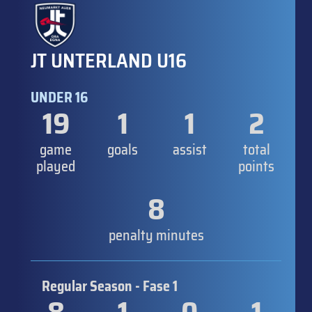
JT UNTERLAND U16
UNDER 16
19
1
1
2
game
goals
assist
total
played
points
8
penalty minutes
Regular Season - Fase 1