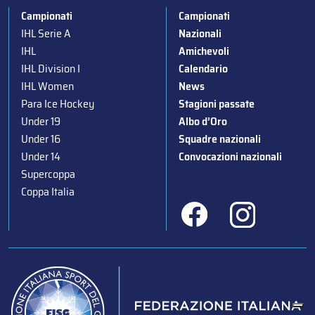
Campionati
Campionati
IHL Serie A
Nazionali
IHL
Amichevoli
IHL Division I
Calendario
IHL Women
News
Para Ice Hockey
Stagioni passate
Under 19
Albo d’Oro
Under 16
Squadre nazionali
Under 14
Convocazioni nazionali
Supercoppa
Coppa Italia