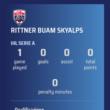
RITTNER BUAM SKYALPS
IHL SERIE A
1
0
0
0
game
goals
assist
total
played
points
0
penalty minutes
Qualificazione