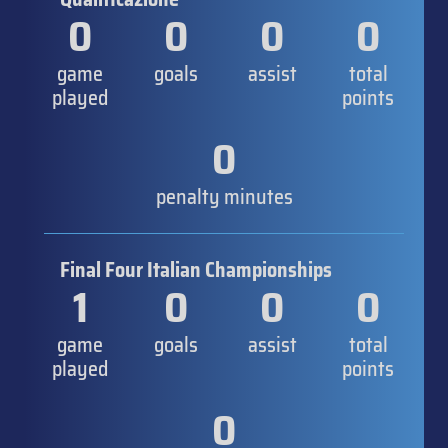
0
0
0
0
game
goals
assist
total
played
points
0
penalty minutes
Final Four Italian Championships
1
0
0
0
game
goals
assist
total
played
points
0