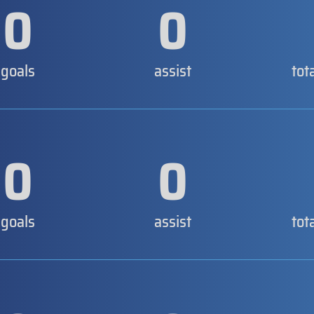
0
0
goals
assist
tot
0
0
goals
assist
tot