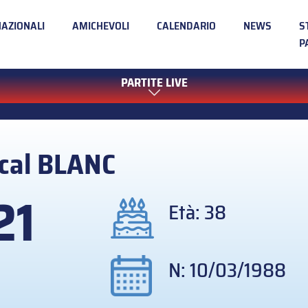
NAZIONALI
AMICHEVOLI
CALENDARIO
NEWS
S
P
PARTITE LIVE
cal
BLANC
21
Età: 38
N: 10/03/1988