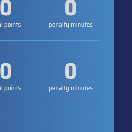
0
0
al points
penalty minutes
0
0
al points
penalty minutes