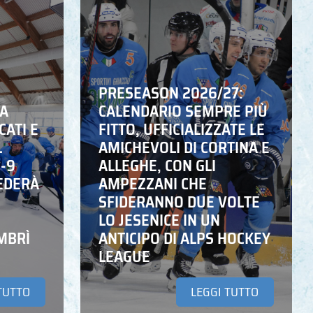
PRESEASON 2026/27:
NA
CALENDARIO SEMPRE PIÙ
CATI E
FITTO, UFFICIALIZZATE LE
L
AMICHEVOLI DI CORTINA E
6-9
ALLEGHE, CON GLI
EDERÀ
AMPEZZANI CHE
SFIDERANNO DUE VOLTE
LO JESENICE IN UN
MBRÌ
ANTICIPO DI ALPS HOCKEY
LEAGUE
TUTTO
LEGGI TUTTO