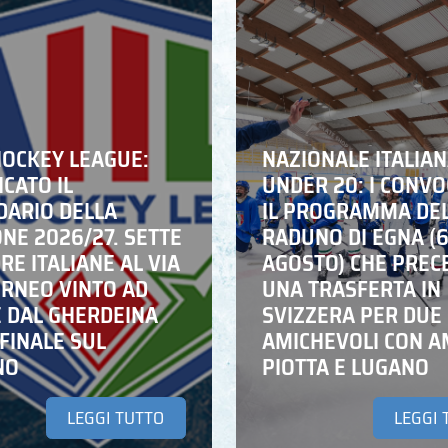
HOCKEY LEAGUE:
NAZIONALE ITALIA
CATO IL
UNDER 20: I CONVO
DARIO DELLA
IL PROGRAMMA DE
NE 2026/27. SETTE
RADUNO DI EGNA (
E ITALIANE AL VIA
AGOSTO) CHE PREC
ORNEO VINTO AD
UNA TRASFERTA IN
E DAL GHERDEINA
SVIZZERA PER DUE
FINALE SUL
AMICHEVOLI CON A
NO
PIOTTA E LUGANO
LEGGI TUTTO
LEGGI 