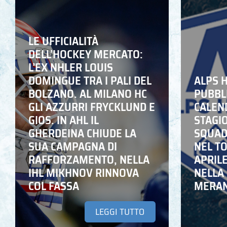
LE UFFICIALITÀ
DELL’HOCKEY MERCATO:
L’EX NHLER LOUIS
DOMINGUE TRA I PALI DEL
ALPS 
BOLZANO. AL MILANO HC
PUBBLI
GLI AZZURRI FRYCKLUND E
CALEN
GIOS. IN AHL IL
STAGIO
GHERDEINA CHIUDE LA
SQUADR
SUA CAMPAGNA DI
NEL T
RAFFORZAMENTO, NELLA
APRIL
IHL MIKHNOV RINNOVA
NELLA 
COL FASSA
MERA
LEGGI TUTTO