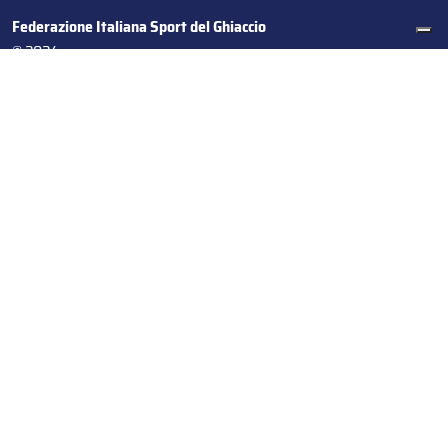
Federazione Italiana Sport del Ghiaccio
© 2024
Iscrizione al Registro delle Persone Giuridiche di Milano
n.1562/2017 CF 97016560159 | P. IVA 05235981007 Sede
Legale: Via Piranesi 46 – 20137 – Milano