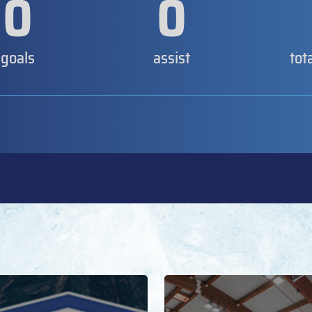
0
0
goals
assist
tot