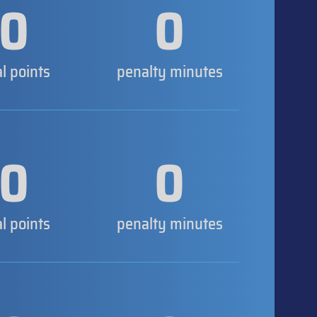
0
0
al points
penalty minutes
0
0
al points
penalty minutes