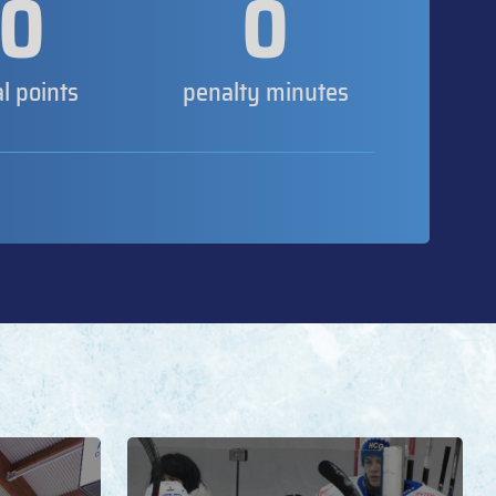
0
0
al points
penalty minutes