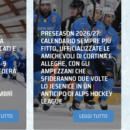
PRESEASON 2026/27:
NA
CALENDARIO SEMPRE PIÙ
CATI E
FITTO, UFFICIALIZZATE LE
L
AMICHEVOLI DI CORTINA E
6-9
ALLEGHE, CON GLI
EDERÀ
AMPEZZANI CHE
SFIDERANNO DUE VOLTE
LO JESENICE IN UN
MBRÌ
ANTICIPO DI ALPS HOCKEY
LEAGUE
TUTTO
LEGGI TUTTO