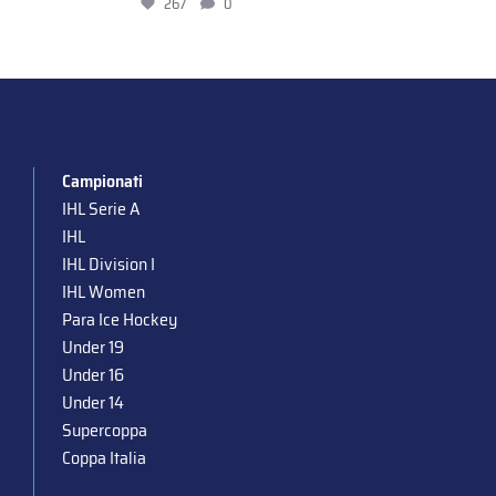
267
0
Campionati
IHL Serie A
IHL
IHL Division I
IHL Women
Para Ice Hockey
Under 19
Under 16
Under 14
Supercoppa
Coppa Italia