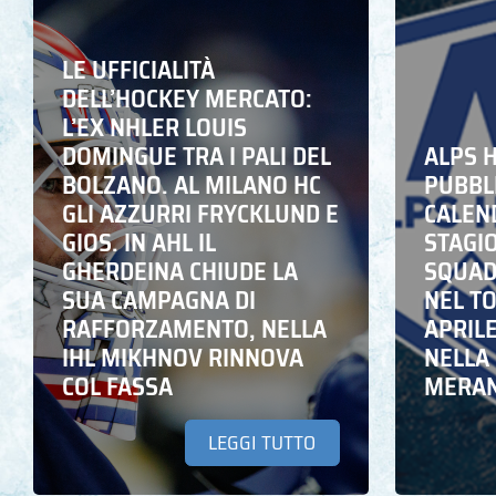
LE UFFICIALITÀ
DELL’HOCKEY MERCATO:
L’EX NHLER LOUIS
DOMINGUE TRA I PALI DEL
ALPS 
BOLZANO. AL MILANO HC
PUBBLI
GLI AZZURRI FRYCKLUND E
CALEN
GIOS. IN AHL IL
STAGIO
GHERDEINA CHIUDE LA
SQUADR
SUA CAMPAGNA DI
NEL T
RAFFORZAMENTO, NELLA
APRIL
IHL MIKHNOV RINNOVA
NELLA 
COL FASSA
MERA
LEGGI TUTTO