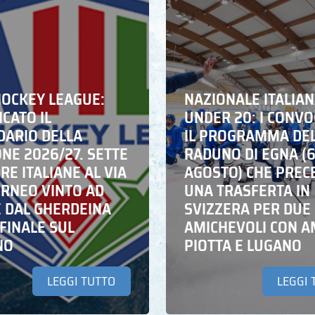
HOCKEY LEAGUE:
NAZIONALE ITALIA
CATO IL
UNDER 20: I CONVO
DARIO DELLA
IL PROGRAMMA DE
NE 2026/27. SETTE
RADUNO DI EGNA (
E ITALIANE AL VIA
AGOSTO) CHE PREC
ORNEO VINTO AD
UNA TRASFERTA IN
E DAL GHERDEINA
SVIZZERA PER DUE
FINALE SUL
AMICHEVOLI CON A
NO
PIOTTA E LUGANO
LEGGI TUTTO
LEGGI 