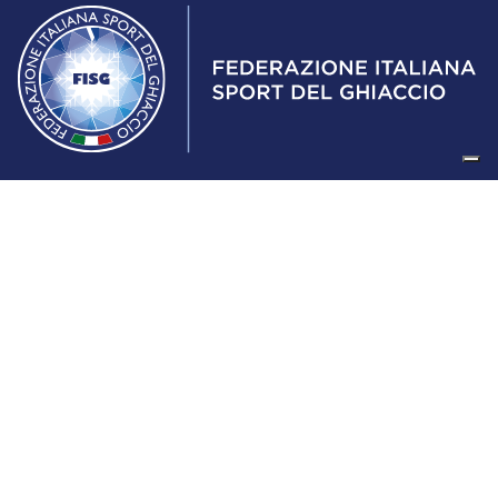
Federazione Italiana Sport del Ghiaccio
© 2024
Iscrizione al Registro delle Persone Giuridiche di Milano
n.1562/2017 CF 97016560159 | P. IVA 05235981007 Sede
Legale: Via Piranesi 46 – 20137 – Milano