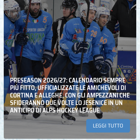
PRESEASON 2026/27: CALENDARIO SEMPRE
PIÙ FITTO, UFFICIALIZZATE LE AMICHEVOLI DI
CORTINA E ALLEGHE, CON GLI AMPEZZANI CHE
SFIDERANNO DUE VOLTE LO JESENICE IN UN
ANTICIPO DI ALPS HOCKEY LEAGUE
LEGGI TUTTO