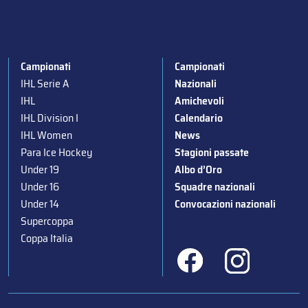
Campionati
Campionati
IHL Serie A
Nazionali
IHL
Amichevoli
IHL Division I
Calendario
IHL Women
News
Para Ice Hockey
Stagioni passate
Under 19
Albo d’Oro
Under 16
Squadre nazionali
Under 14
Convocazioni nazionali
Supercoppa
Coppa Italia