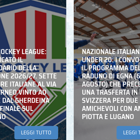
HOCKEY LEAGUE:
NAZIONALE ITALIA
CATO IL
UNDER 20: I CONVO
DARIO DELLA
IL PROGRAMMA DE
NE 2026/27. SETTE
RADUNO DI EGNA (
E ITALIANE AL VIA
AGOSTO) CHE PREC
ORNEO VINTO AD
UNA TRASFERTA IN
E DAL GHERDEINA
SVIZZERA PER DUE
FINALE SUL
AMICHEVOLI CON A
NO
PIOTTA E LUGANO
LEGGI TUTTO
LEGGI 