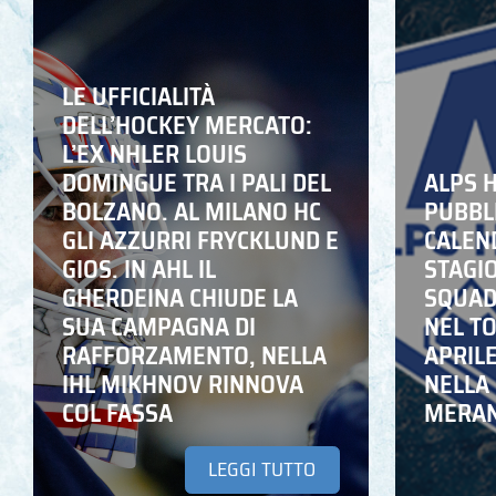
LE UFFICIALITÀ
DELL’HOCKEY MERCATO:
L’EX NHLER LOUIS
DOMINGUE TRA I PALI DEL
ALPS 
BOLZANO. AL MILANO HC
PUBBLI
GLI AZZURRI FRYCKLUND E
CALEN
GIOS. IN AHL IL
STAGIO
GHERDEINA CHIUDE LA
SQUADR
SUA CAMPAGNA DI
NEL T
RAFFORZAMENTO, NELLA
APRIL
IHL MIKHNOV RINNOVA
NELLA 
COL FASSA
MERA
LEGGI TUTTO