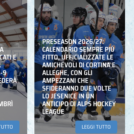
PRESEASON 2026/27:
NA
CALENDARIO SEMPRE PIÙ
CATI E
FITTO, UFFICIALIZZATE LE
L
AMICHEVOLI DI CORTINA E
6-9
ALLEGHE, CON GLI
EDERÀ
AMPEZZANI CHE
SFIDERANNO DUE VOLTE
LO JESENICE IN UN
MBRÌ
ANTICIPO DI ALPS HOCKEY
LEAGUE
TUTTO
LEGGI TUTTO