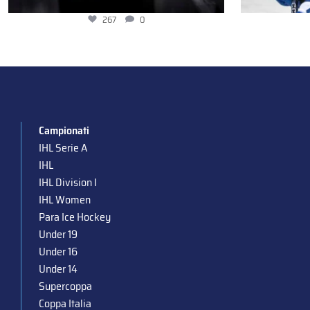
267
0
Campionati
IHL Serie A
IHL
IHL Division I
IHL Women
Para Ice Hockey
Under 19
Under 16
Under 14
Supercoppa
Coppa Italia