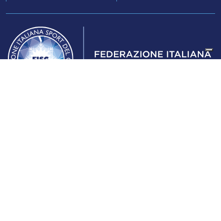
Federazione Italiana Sport del Ghiaccio
© 2024
Iscrizione al Registro delle Persone Giuridiche di Milano
n.1562/2017 CF 97016560159 | P. IVA 05235981007 Sede
Legale: Via Piranesi 46 – 20137 – Milano