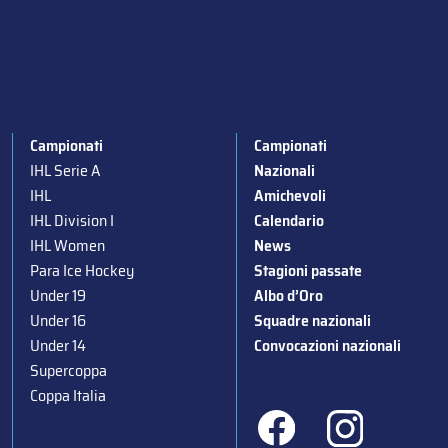
Campionati
Campionati
IHL Serie A
Nazionali
IHL
Amichevoli
IHL Division I
Calendario
IHL Women
News
Para Ice Hockey
Stagioni passate
Under 19
Albo d’Oro
Under 16
Squadre nazionali
Under 14
Convocazioni nazionali
Supercoppa
Coppa Italia