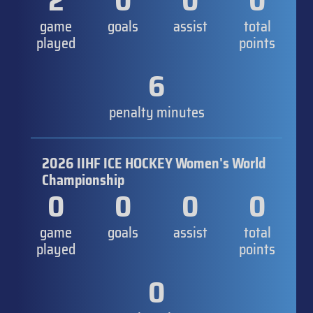
2
0
0
0
game
goals
assist
total
played
points
6
penalty minutes
2026 IIHF ICE HOCKEY Women's World
Championship
0
0
0
0
game
goals
assist
total
played
points
0